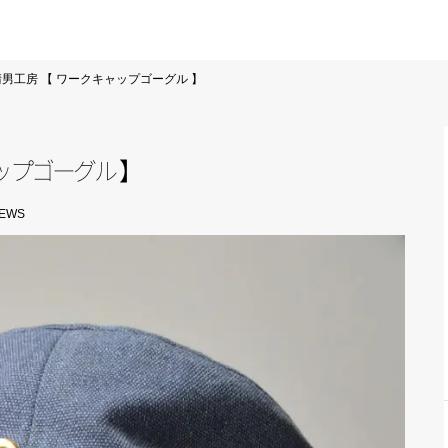
男工房 【 ワークキャップゴーグル 】
ッ
プ
ゴ
ー
グ
ル
】
IEWS