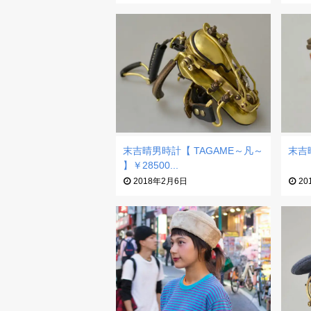
末吉晴男時計【 TAGAME～凡～
末吉
】￥28500...
2018年2月6日
20