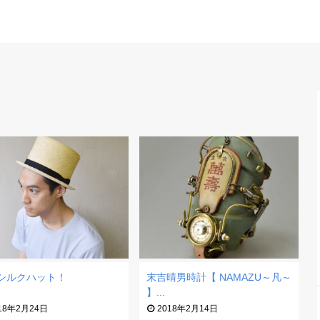
シルクハット！
末吉晴男時計【 NAMAZU～凡～
】...
18年2月24日
2018年2月14日